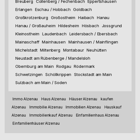
Breuberg
Collenberg / Fechenbach
Eppertshausen
Erlangen
Eschau / Hobbach
Goldbach
Großkrotzenburg
Großostheim
Haibach
Hanau
Hanau / Großauheim
Hildesheim
Hösbach
Jossgrund
Kleinostheim
Laudenbach
Leidersbach / Ebersbach
Mainaschaff
Mainhausen
Mainhausen / Mainflingen
Michelstadt
Miltenberg
Montabaur
Neuhütten
Neustadt am Rübenberge / Mandelsloh
Obernburg am Main
Rodgau
Rödermark
Schwetzingen
Schöllkrippen
Stockstadt am Main
Sulzbach am Main / Soden
Immo Alzenau
Haus Alzenau
Häuser Alzenau
kaufen
Alzenau
Immobilie Alzenau
Immobilien Alzenau
Hauskauf
Alzenau
Immobilienkauf Alzenau
Einfamilienhaus Alzenau
Einfamilienhäuser Alzenau