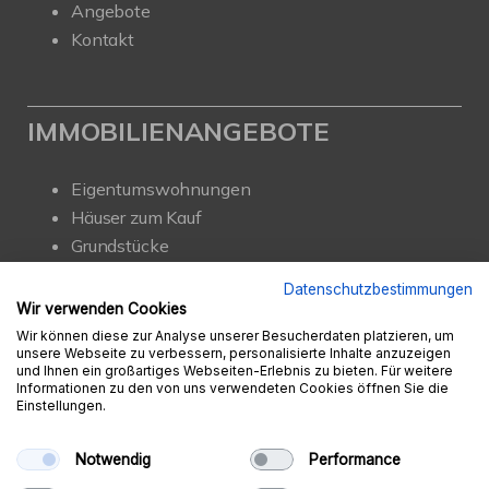
Angebote
Kontakt
IMMOBILIENANGEBOTE
Eigentumswohnungen
Häuser zum Kauf
Grundstücke
Mietangebote
Datenschutzbestimmungen
Renditeobjekte
Wir verwenden Cookies
Gewerbeimmobilien
Wir können diese zur Analyse unserer Besucherdaten platzieren, um
unsere Webseite zu verbessern, personalisierte Inhalte anzuzeigen
und Ihnen ein großartiges Webseiten-Erlebnis zu bieten. Für weitere
Informationen zu den von uns verwendeten Cookies öffnen Sie die
Einstellungen.
© Ambition Immobilien e.K.
Powered by
Immonia GmbH
Notwendig
Performance
Impressum
AGB
Datenschutz
Sitemap