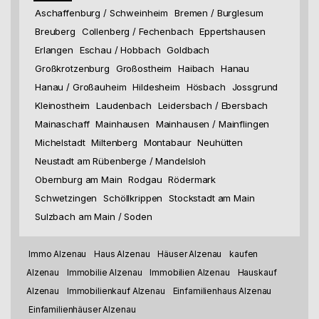
Aschaffenburg / Schweinheim
Bremen / Burglesum
Breuberg
Collenberg / Fechenbach
Eppertshausen
Erlangen
Eschau / Hobbach
Goldbach
Großkrotzenburg
Großostheim
Haibach
Hanau
Hanau / Großauheim
Hildesheim
Hösbach
Jossgrund
Kleinostheim
Laudenbach
Leidersbach / Ebersbach
Mainaschaff
Mainhausen
Mainhausen / Mainflingen
Michelstadt
Miltenberg
Montabaur
Neuhütten
Neustadt am Rübenberge / Mandelsloh
Obernburg am Main
Rodgau
Rödermark
Schwetzingen
Schöllkrippen
Stockstadt am Main
Sulzbach am Main / Soden
Immo Alzenau
Haus Alzenau
Häuser Alzenau
kaufen
Alzenau
Immobilie Alzenau
Immobilien Alzenau
Hauskauf
Alzenau
Immobilienkauf Alzenau
Einfamilienhaus Alzenau
Einfamilienhäuser Alzenau