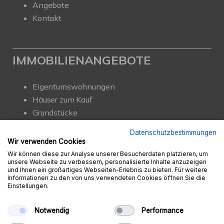
Angebote
Kontakt
IMMOBILIENANGEBOTE
Eigentumswohnungen
Häuser zum Kauf
Grundstücke
Mietangebote
Datenschutzbestimmungen
Renditeobjekte
Wir verwenden Cookies
Gewerbeimmobilien
Wir können diese zur Analyse unserer Besucherdaten platzieren, um
unsere Webseite zu verbessern, personalisierte Inhalte anzuzeigen
und Ihnen ein großartiges Webseiten-Erlebnis zu bieten. Für weitere
Informationen zu den von uns verwendeten Cookies öffnen Sie die
Einstellungen.
© Ambition Immobilien e.K.
Powered by
Immonia GmbH
Notwendig
Performance
Impressum
AGB
Datenschutz
Sitemap