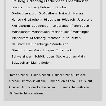
Breuberg
Collenberg / Fechenbach
Eppertshausen
Erlangen
Eschau / Hobbach
Goldbach
Großkrotzenburg
Großostheim
Haibach
Hanau
Hanau / Großauheim
Hildesheim
Hösbach
Jossgrund
Kleinostheim
Laudenbach
Leidersbach / Ebersbach
Mainaschaff
Mainhausen
Mainhausen / Mainflingen
Michelstadt
Miltenberg
Montabaur
Neuhütten
Neustadt am Rübenberge / Mandelsloh
Obernburg am Main
Rodgau
Rödermark
Schwetzingen
Schöllkrippen
Stockstadt am Main
Sulzbach am Main / Soden
Immo Alzenau
Haus Alzenau
Häuser Alzenau
kaufen
Alzenau
Immobilie Alzenau
Immobilien Alzenau
Hauskauf
Alzenau
Immobilienkauf Alzenau
Einfamilienhaus Alzenau
Einfamilienhäuser Alzenau