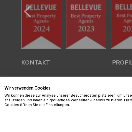
KONTAKT
PROFI
Ambition Immobilien e.K.
Als kompe
Aschaffe
Wir verwenden Cookies
Liebigstraße 2
Verkauf un
Wir können diese zur Analyse unserer Besucherdaten platzieren, um unser
63743 Aschaffenburg
Immobilie z
anzuzeigen und Ihnen ein großartiges Webseiten-Erlebnis zu bieten. Für
Cookies öffnen Sie die Einstellungen.
Tel.:
06021 / 4567 510
Mit umfas
Fax:
06021 / 4567 525
Expertise 
rund um Ih
E-Mail:
info@immo-ais.de
der Region