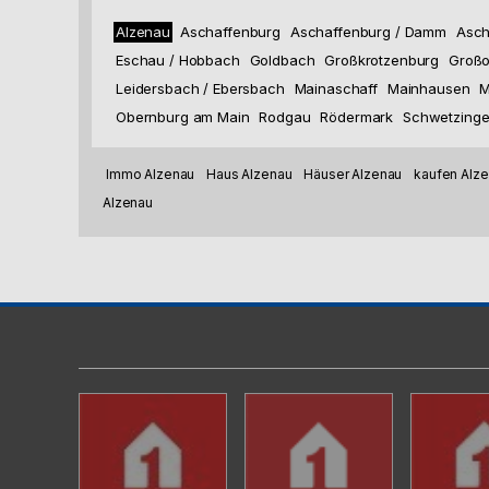
Alzenau
Aschaffenburg
Aschaffenburg / Damm
Asch
Eschau / Hobbach
Goldbach
Großkrotzenburg
Großo
Leidersbach / Ebersbach
Mainaschaff
Mainhausen
M
Obernburg am Main
Rodgau
Rödermark
Schwetzing
Immo Alzenau
Haus Alzenau
Häuser Alzenau
kaufen Alz
Alzenau