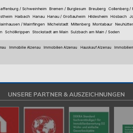
affenburg / Schweinheim
Bremen / Burglesum
Breuberg
Collenberg /
stheim
Haibach
Hanau
Hanau / Großauheim
Hildesheim
Hösbach
J
ainhausen / Mainflingen
Michelstadt
Miltenberg
Montabaur
Neuhütte
en
Schöllkrippen
Stockstadt am Main
Sulzbach am Main / Soden
enau
Immobilie Alzenau
Immobilien Alzenau
Hauskauf Alzenau
Immobilien
UNSERE PARTNER & AUSZEICHNUNGEN