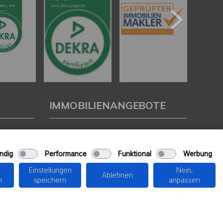
IMMOBILIENANGEBOTE
Eigentumswohnungen
Häuser zum Kauf
ndig
Performance
Funktional
Werbung
Grundstücke
Mietangebote
Einstellungen
Nein,
Renditeobjekte
Ablehnen
n
speichern
anpassen
Gewerbeimmobilien