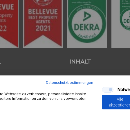
L
INHALT
tenter
Immobilienmakler in
Start
Datenschutzbestimmungen
nburg
stehen wir Ihnen beim
Verkäufer
Notwe
d bei der Vermietung Ihrer
Kapitalanlage
e Webseite zu verbessern, personalisierte Inhalte
ur Seite.
Gutachten
 weitere Informationen zu den von uns verwendeten
Alle
Blogs - News
akzeptiere
sendem Fachwissen und lokaler
Finanzierung
beraten wir Sie in allen Fragen
Seminare
r Haus oder Ihre Wohnung in
mehr
 Aschaffenburg. Sprechen Sie