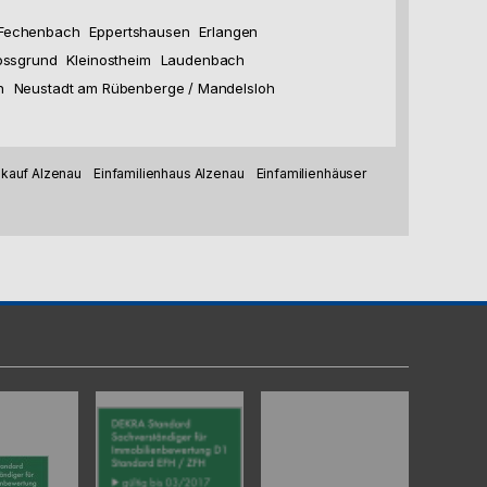
 Fechenbach
Eppertshausen
Erlangen
ossgrund
Kleinostheim
Laudenbach
n
Neustadt am Rübenberge / Mandelsloh
kauf Alzenau
Einfamilienhaus Alzenau
Einfamilienhäuser