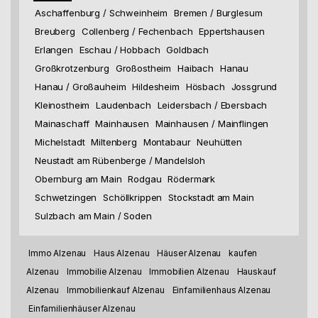
Aschaffenburg / Schweinheim
Bremen / Burglesum
Breuberg
Collenberg / Fechenbach
Eppertshausen
Erlangen
Eschau / Hobbach
Goldbach
Großkrotzenburg
Großostheim
Haibach
Hanau
Hanau / Großauheim
Hildesheim
Hösbach
Jossgrund
Kleinostheim
Laudenbach
Leidersbach / Ebersbach
Mainaschaff
Mainhausen
Mainhausen / Mainflingen
Michelstadt
Miltenberg
Montabaur
Neuhütten
Neustadt am Rübenberge / Mandelsloh
Obernburg am Main
Rodgau
Rödermark
Schwetzingen
Schöllkrippen
Stockstadt am Main
Sulzbach am Main / Soden
Immo Alzenau
Haus Alzenau
Häuser Alzenau
kaufen
Alzenau
Immobilie Alzenau
Immobilien Alzenau
Hauskauf
Alzenau
Immobilienkauf Alzenau
Einfamilienhaus Alzenau
Einfamilienhäuser Alzenau