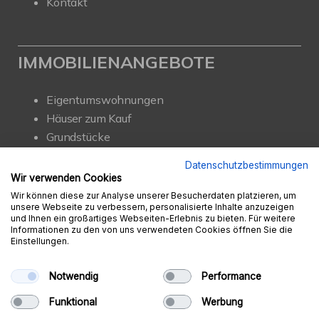
Kontakt
IMMOBILIENANGEBOTE
Eigentumswohnungen
Häuser zum Kauf
Grundstücke
Mietangebote
Datenschutzbestimmungen
Renditeobjekte
Wir verwenden Cookies
Gewerbeimmobilien
Wir können diese zur Analyse unserer Besucherdaten platzieren, um
unsere Webseite zu verbessern, personalisierte Inhalte anzuzeigen
und Ihnen ein großartiges Webseiten-Erlebnis zu bieten. Für weitere
Informationen zu den von uns verwendeten Cookies öffnen Sie die
Einstellungen.
© Ambition Immobilien e.K.
Powered by
Immonia GmbH
Notwendig
Performance
Impressum
AGB
Datenschutz
Sitemap
Funktional
Werbung
Widerrufsbelehrung
Vertrag widerrufen