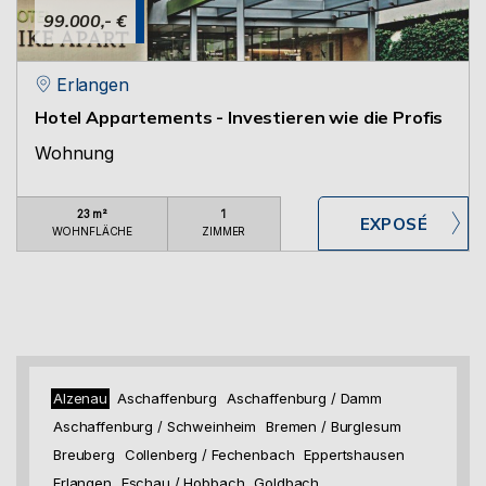
99.000,- €
Erlangen
Hotel Appartements - Investieren wie die Profis
Wohnung
23 m²
1
WOHNFLÄCHE
ZIMMER
Alzenau
Aschaffenburg
Aschaffenburg / Damm
Aschaffenburg / Schweinheim
Bremen / Burglesum
Breuberg
Collenberg / Fechenbach
Eppertshausen
Erlangen
Eschau / Hobbach
Goldbach