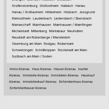
Großkrotzenburg
Großostheim
Haibach
Hanau
Hanau / Großauheim
Hildesheim
Hösbach
Jossgrund
Kleinostheim
Laudenbach
Leidersbach / Ebersbach
Mainaschaff
Mainhausen
Mainhausen / Mainflingen
Michelstadt
Miltenberg
Montabaur
Neuhütten
Neustadt am Rübenberge / Mandelsloh
Obernburg am Main
Rodgau
Rödermark
Schwetzingen
Schöllkrippen
Stockstadt am Main
Sulzbach am Main / Soden
Immo Alzenau
Haus Alzenau
Häuser Alzenau
kaufen
Alzenau
Immobilie Alzenau
Immobilien Alzenau
Hauskauf
Alzenau
Immobilienkauf Alzenau
Einfamilienhaus Alzenau
Einfamilienhäuser Alzenau