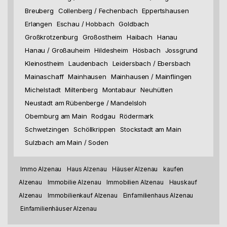
Breuberg
Collenberg / Fechenbach
Eppertshausen
Erlangen
Eschau / Hobbach
Goldbach
Großkrotzenburg
Großostheim
Haibach
Hanau
Hanau / Großauheim
Hildesheim
Hösbach
Jossgrund
Kleinostheim
Laudenbach
Leidersbach / Ebersbach
Mainaschaff
Mainhausen
Mainhausen / Mainflingen
Michelstadt
Miltenberg
Montabaur
Neuhütten
Neustadt am Rübenberge / Mandelsloh
Obernburg am Main
Rodgau
Rödermark
Schwetzingen
Schöllkrippen
Stockstadt am Main
Sulzbach am Main / Soden
Immo Alzenau
Haus Alzenau
Häuser Alzenau
kaufen
Alzenau
Immobilie Alzenau
Immobilien Alzenau
Hauskauf
Alzenau
Immobilienkauf Alzenau
Einfamilienhaus Alzenau
Einfamilienhäuser Alzenau