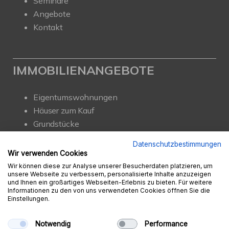
Seminare
Angebote
Kontakt
IMMOBILIENANGEBOTE
Eigentumswohnungen
Häuser zum Kauf
Grundstücke
Mietangebote
Datenschutzbestimmungen
Renditeobjekte
Wir verwenden Cookies
Gewerbeimmobilien
Wir können diese zur Analyse unserer Besucherdaten platzieren, um
unsere Webseite zu verbessern, personalisierte Inhalte anzuzeigen
und Ihnen ein großartiges Webseiten-Erlebnis zu bieten. Für weitere
Informationen zu den von uns verwendeten Cookies öffnen Sie die
Einstellungen.
© Ambition Immobilien e.K.
Powered by
Immonia GmbH
Notwendig
Performance