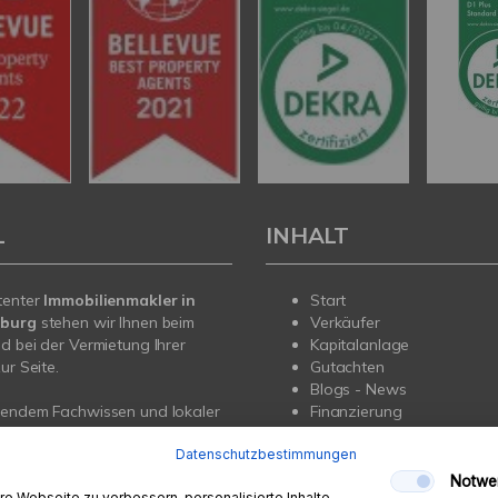
L
INHALT
tenter
Immobilienmakler in
Start
nburg
stehen wir Ihnen beim
Verkäufer
d bei der Vermietung Ihrer
Kapitalanlage
ur Seite.
Gutachten
Blogs - News
sendem Fachwissen und lokaler
Finanzierung
beraten wir Sie in allen Fragen
Seminare
Datenschutzbestimmungen
r Haus oder Ihre Wohnung in
mehr
 Aschaffenburg. Sprechen Sie
Notwe
e Webseite zu verbessern, personalisierte Inhalte