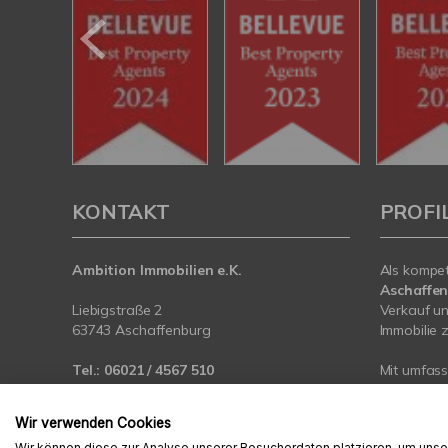
KONTAKT
PROFI
Ambition Immobilien e.K.
Als kompe
Aschaffe
Liebigstraße 2
Verkauf un
63743 Aschaffenburg
Immobilie z
Tel.:
06021 / 4567 510
Mit umfas
Fax:
06021 / 4567 525
Expertise 
rund um Ih
Wir verwenden Cookies
E-Mail:
info@immo-ais.de
der Region
Wir können diese zur Analyse unserer Besucherdaten platzieren, um unser