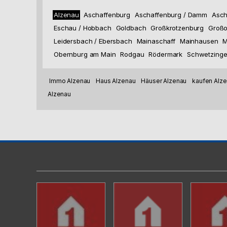
Alzenau
Aschaffenburg
Aschaffenburg / Damm
Asch
Eschau / Hobbach
Goldbach
Großkrotzenburg
Großo
Leidersbach / Ebersbach
Mainaschaff
Mainhausen
M
Obernburg am Main
Rodgau
Rödermark
Schwetzing
Immo Alzenau
Haus Alzenau
Häuser Alzenau
kaufen Alz
Alzenau