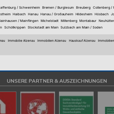
affenburg / Schweinheim
Bremen / Burglesum
Breuberg
Collenberg /
stheim
Haibach
Hanau
Hanau / Großauheim
Hildesheim
Hösbach
J
ainhausen / Mainflingen
Michelstadt
Miltenberg
Montabaur
Neuhütte
en
Schöllkrippen
Stockstadt am Main
Sulzbach am Main / Soden
enau
Immobilie Alzenau
Immobilien Alzenau
Hauskauf Alzenau
Immobilien
UNSERE PARTNER & AUSZEICHNUNGEN