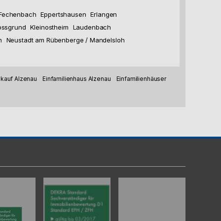
 Fechenbach
Eppertshausen
Erlangen
ossgrund
Kleinostheim
Laudenbach
n
Neustadt am Rübenberge / Mandelsloh
kauf Alzenau
Einfamilienhaus Alzenau
Einfamilienhäuser