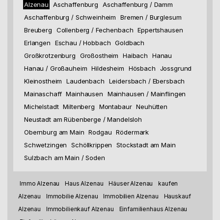
Alzenau
Aschaffenburg
Aschaffenburg / Damm
Aschaffenburg / Schweinheim
Bremen / Burglesum
Breuberg
Collenberg / Fechenbach
Eppertshausen
Erlangen
Eschau / Hobbach
Goldbach
Großkrotzenburg
Großostheim
Haibach
Hanau
Hanau / Großauheim
Hildesheim
Hösbach
Jossgrund
Kleinostheim
Laudenbach
Leidersbach / Ebersbach
Mainaschaff
Mainhausen
Mainhausen / Mainflingen
Michelstadt
Miltenberg
Montabaur
Neuhütten
Neustadt am Rübenberge / Mandelsloh
Obernburg am Main
Rodgau
Rödermark
Schwetzingen
Schöllkrippen
Stockstadt am Main
Sulzbach am Main / Soden
Immo Alzenau
Haus Alzenau
Häuser Alzenau
kaufen
Alzenau
Immobilie Alzenau
Immobilien Alzenau
Hauskauf
Alzenau
Immobilienkauf Alzenau
Einfamilienhaus Alzenau