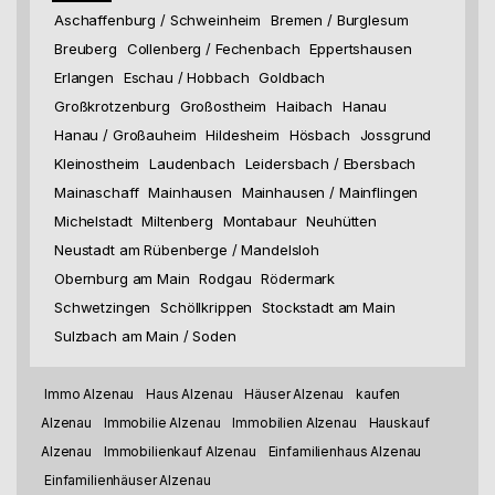
Aschaffenburg / Schweinheim
Bremen / Burglesum
Breuberg
Collenberg / Fechenbach
Eppertshausen
Erlangen
Eschau / Hobbach
Goldbach
Großkrotzenburg
Großostheim
Haibach
Hanau
Hanau / Großauheim
Hildesheim
Hösbach
Jossgrund
Kleinostheim
Laudenbach
Leidersbach / Ebersbach
Mainaschaff
Mainhausen
Mainhausen / Mainflingen
Michelstadt
Miltenberg
Montabaur
Neuhütten
Neustadt am Rübenberge / Mandelsloh
Obernburg am Main
Rodgau
Rödermark
Schwetzingen
Schöllkrippen
Stockstadt am Main
Sulzbach am Main / Soden
Immo Alzenau
Haus Alzenau
Häuser Alzenau
kaufen
Alzenau
Immobilie Alzenau
Immobilien Alzenau
Hauskauf
Alzenau
Immobilienkauf Alzenau
Einfamilienhaus Alzenau
Einfamilienhäuser Alzenau