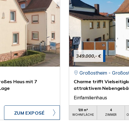
349.000,- €
Großostheim - Großos
roßes Haus mit 7
Charme trifft Vielseitig
Lage
attraktivem Nebengebä
Einfamilienhaus
128 m²
4
ZUM EXPOSÉ
WOHNFLÄCHE
ZIMMER
O