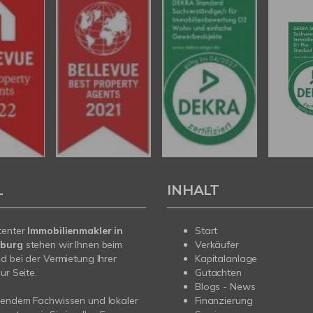
L
INHALT
tenter
Immobilienmakler in
Start
nburg
stehen wir Ihnen beim
Verkäufer
d bei der Vermietung Ihrer
Kapitalanlage
ur Seite.
Gutachten
Blogs - News
sendem Fachwissen und lokaler
Finanzierung