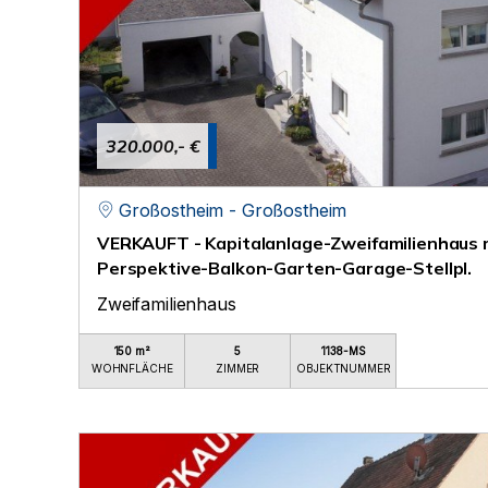
320.000,- €
Großostheim - Großostheim
VERKAUFT - Kapitalanlage-Zweifamilienhaus m
Perspektive-Balkon-Garten-Garage-Stellpl.
Zweifamilienhaus
150 m²
5
1138-MS
WOHNFLÄCHE
ZIMMER
OBJEKTNUMMER