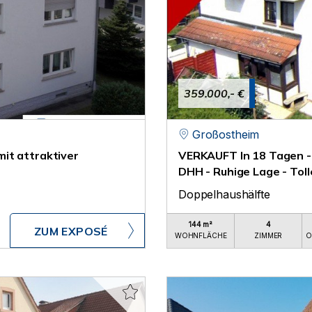
359.000,- €
Großostheim
it attraktiver
VERKAUFT In 18 Tagen -
DHH - Ruhige Lage - Tol
Doppelhaushälfte
144 m²
4
ZUM EXPOSÉ
WOHNFLÄCHE
ZIMMER
O