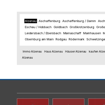
Alzenau
Aschaffenburg
Aschaffenburg / Damm
Asch
Eschau / Hobbach
Goldbach
Großkrotzenburg
Großo
Leidersbach / Ebersbach
Mainaschaff
Mainhausen
M
Obernburg am Main
Rodgau
Rödermark
Schwetzing
Immo Alzenau
Haus Alzenau
Häuser Alzenau
kaufen Alz
Alzenau