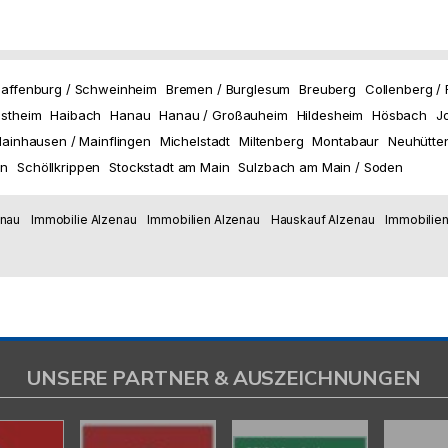
affenburg / Schweinheim
Bremen / Burglesum
Breuberg
Collenberg /
stheim
Haibach
Hanau
Hanau / Großauheim
Hildesheim
Hösbach
J
ainhausen / Mainflingen
Michelstadt
Miltenberg
Montabaur
Neuhütte
en
Schöllkrippen
Stockstadt am Main
Sulzbach am Main / Soden
enau
Immobilie Alzenau
Immobilien Alzenau
Hauskauf Alzenau
Immobilien
UNSERE PARTNER & AUSZEICHNUNGEN