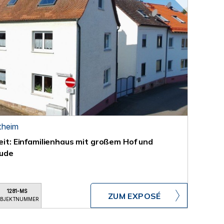
theim
keit: Einfamilienhaus mit großem Hof und
ude
1281-MS
ZUM EXPOSÉ
BJEKTNUMMER