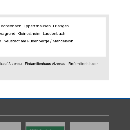
 Fechenbach
Eppertshausen
Erlangen
ossgrund
Kleinostheim
Laudenbach
n
Neustadt am Rübenberge / Mandelsloh
kauf Alzenau
Einfamilienhaus Alzenau
Einfamilienhäuser