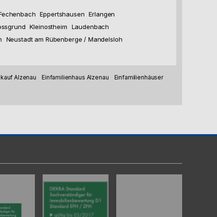
 Fechenbach
Eppertshausen
Erlangen
ossgrund
Kleinostheim
Laudenbach
n
Neustadt am Rübenberge / Mandelsloh
kauf Alzenau
Einfamilienhaus Alzenau
Einfamilienhäuser