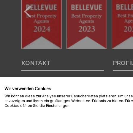
KONTAKT
PROFI
Ambition Immobilien e.K.
Als kompe
Aschaffe
Wir verwenden Cookies
Liebigstraße 2
Verkauf un
Wir können diese zur Analyse unserer Besucherdaten platzieren, um unser
63743 Aschaffenburg
Immobilie z
anzuzeigen und Ihnen ein großartiges Webseiten-Erlebnis zu bieten. Für
Cookies öffnen Sie die Einstellungen.
Tel.:
06021 / 4567 510
Mit umfas
Fax:
06021 / 4567 525
Expertise 
rund um Ih
E-Mail:
info@immo-ais.de
der Region