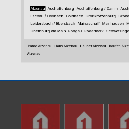
Alzenau
Aschaffenburg
Aschaffenburg / Damm
Asch
Eschau / Hobbach
Goldbach
Großkrotzenburg
Großo
Leidersbach / Ebersbach
Mainaschaff
Mainhausen
M
Obernburg am Main
Rodgau
Rödermark
Schwetzing
Immo Alzenau
Haus Alzenau
Häuser Alzenau
kaufen Alz
Alzenau