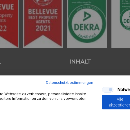
L
INHALT
tenter
Immobilienmakler in
Start
Datenschutzbestimmungen
nburg
stehen wir Ihnen beim
Verkäufer
Notwe
d bei der Vermietung Ihrer
Kapitalanlage
e Webseite zu verbessern, personalisierte Inhalte
ur Seite.
Gutachten
 weitere Informationen zu den von uns verwendeten
Alle
Blogs - News
akzeptiere
sendem Fachwissen und lokaler
Finanzierung
beraten wir Sie in allen Fragen
Seminare
r Haus oder Ihre Wohnung in
mehr
 Aschaffenburg. Sprechen Sie