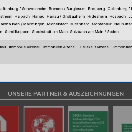
affenburg / Schweinheim
Bremen / Burglesum
Breuberg
Collenberg /
stheim
Haibach
Hanau
Hanau / Großauheim
Hildesheim
Hösbach
J
ainhausen / Mainflingen
Michelstadt
Miltenberg
Montabaur
Neuhütte
en
Schöllkrippen
Stockstadt am Main
Sulzbach am Main / Soden
enau
Immobilie Alzenau
Immobilien Alzenau
Hauskauf Alzenau
Immobilien
UNSERE PARTNER & AUSZEICHNUNGEN