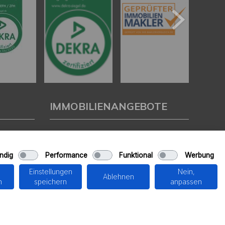
IMMOBILIENANGEBOTE
Eigentumswohnungen
Häuser zum Kauf
ndig
Performance
Funktional
Werbung
Grundstücke
Mietangebote
Einstellungen
Nein,
Renditeobjekte
Ablehnen
n
speichern
anpassen
Gewerbeimmobilien