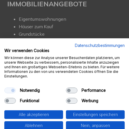
IMMOBILIENANGEBOTE
Eigentumswohnungen
Häuser zum Kauf
Grundstücke
Mietangebote
Datenschutzbestimmungen
Renditeobjekte
Wir verwenden Cookies
Gewerbeimmobilien
Wir können diese zur Analyse unserer Besucherdaten platzieren, um
unsere Webseite zu verbessern, personalisierte Inhalte anzuzeigen
und Ihnen ein großartiges Webseiten-Erlebnis zu bieten. Für weitere
Informationen zu den von uns verwendeten Cookies öffnen Sie die
Einstellungen.
© Ambition Immobilien e.K.
Powered by
Immonia GmbH
Notwendig
Performance
Impressum
AGB
Datenschutz
Sitemap
Funktional
Werbung
Widerrufsbelehrung
Vertrag widerrufen
Alle akzeptieren
Einstellungen speichern
Ablehnen
Nein, anpassen