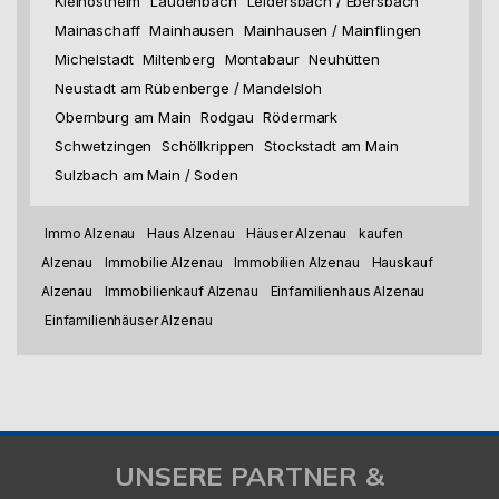
Kleinostheim
Laudenbach
Leidersbach / Ebersbach
Mainaschaff
Mainhausen
Mainhausen / Mainflingen
Michelstadt
Miltenberg
Montabaur
Neuhütten
Neustadt am Rübenberge / Mandelsloh
Obernburg am Main
Rodgau
Rödermark
Schwetzingen
Schöllkrippen
Stockstadt am Main
Sulzbach am Main / Soden
Immo Alzenau
Haus Alzenau
Häuser Alzenau
kaufen
Alzenau
Immobilie Alzenau
Immobilien Alzenau
Hauskauf
Alzenau
Immobilienkauf Alzenau
Einfamilienhaus Alzenau
Einfamilienhäuser Alzenau
UNSERE PARTNER &