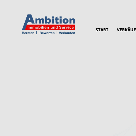
START
VERKÄUF