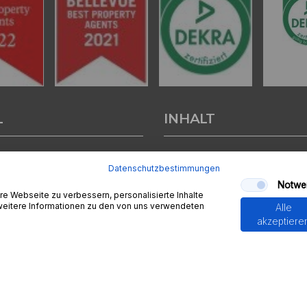
L
INHALT
tenter
Immobilienmakler in
Start
Datenschutzbestimmungen
nburg
stehen wir Ihnen beim
Verkäufer
Notwe
d bei der Vermietung Ihrer
Kapitalanlage
e Webseite zu verbessern, personalisierte Inhalte
ur Seite.
Gutachten
 weitere Informationen zu den von uns verwendeten
Alle
Blogs - News
akzeptiere
sendem Fachwissen und lokaler
Finanzierung
beraten wir Sie in allen Fragen
Seminare
r Haus oder Ihre Wohnung in
mehr
 Aschaffenburg. Sprechen Sie
r sind für Sie da.