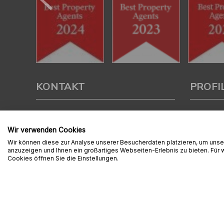
KONTAKT
PROFI
Ambition Immobilien e.K.
Als kompe
Aschaffe
Wir verwenden Cookies
Liebigstraße 2
Verkauf un
Wir können diese zur Analyse unserer Besucherdaten platzieren, um unser
63743 Aschaffenburg
Immobilie z
anzuzeigen und Ihnen ein großartiges Webseiten-Erlebnis zu bieten. Für
Cookies öffnen Sie die Einstellungen.
Tel.:
06021 / 4567 510
Mit umfas
Fax:
06021 / 4567 525
Expertise 
rund um Ih
E-Mail:
info@immo-ais.de
der Region
Web:
www.ambition-immobilien.de
uns an – wi