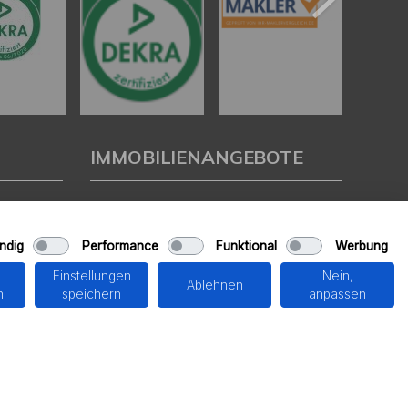
IMMOBILIENANGEBOTE
Eigentumswohnungen
Häuser zum Kauf
ndig
Performance
Funktional
Werbung
Grundstücke
Mietangebote
Einstellungen
Nein,
Renditeobjekte
Ablehnen
n
speichern
anpassen
Gewerbeimmobilien