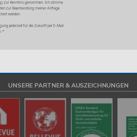
ng
zur Kenntnis genommen. Ich stimme
ten zur Beantwortung meiner Anfrage
chert werden.
gung jederzeit für die Zukunft per E-Mail
. *
UNSERE PARTNER & AUSZEICHNUNGEN