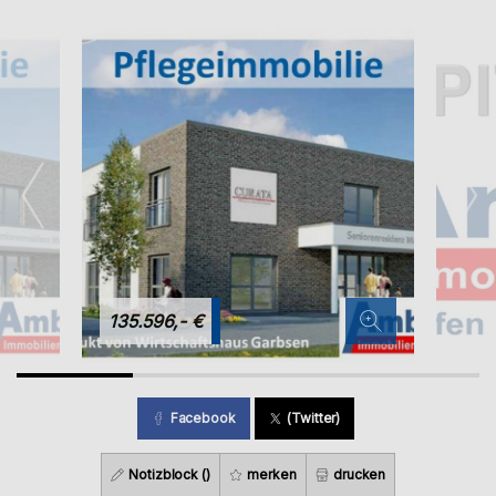
135.596,- €
Facebook
(Twitter)
Notizblock (
)
merken
drucken