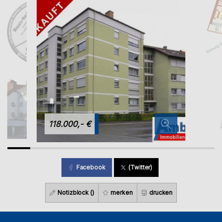
118.000,- €
Facebook
(Twitter)
Notizblock (
)
merken
drucken