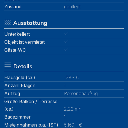
Zustand
gepflegt
Ausstattung
Unterkellert
Objekt ist vermietet
Gäste-WC
Details
Hausgeld (ca.)
138,- €
Anzahl Etagen
1
Aufzug
Personenaufzug
Größe Balkon / Terrasse
(ca.)
2,22 m²
Badezimmer
1
Mieteinnahmen p.a. (IST)
5.160,- €