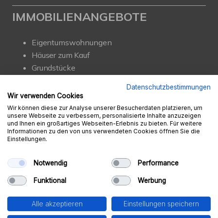
IMMOBILIENANGEBOTE
Eigentumswohnungen
Häuser zum Kauf
Grundstücke
Mietangebote
Datenschutzbestimmungen
Renditeobjekte
Wir verwenden Cookies
Gewerbeimmobilien
Wir können diese zur Analyse unserer Besucherdaten platzieren, um
unsere Webseite zu verbessern, personalisierte Inhalte anzuzeigen
und Ihnen ein großartiges Webseiten-Erlebnis zu bieten. Für weitere
Informationen zu den von uns verwendeten Cookies öffnen Sie die
Einstellungen.
© Ambition Immobilien e.K.
Powered by
Immonia GmbH
Notwendig
Performance
Impressum
AGB
Datenschutz
Sitemap
Funktional
Werbung
Widerrufsbelehrung
Vertrag widerrufen
Alle akzeptieren
Einstellungen speichern