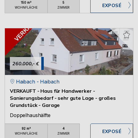
150 m²
5
WOHNFLÄCHE
ZIMMER
260.000,- €
Haibach - Haibach
VERKAUFT - Haus für Handwerker -
Sanierungsbedarf - sehr gute Lage - großes
Grundstück - Garage
Doppelhaushälfte
92 m²
4
WOHNFLÄCHE
ZIMMER