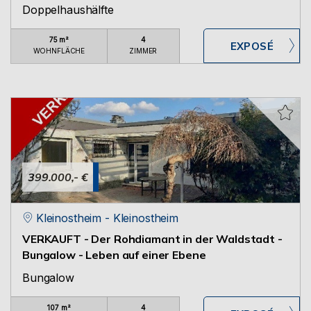
Doppelhaushälfte
75 m²
4
WOHNFLÄCHE
ZIMMER
399.000,- €
Kleinostheim - Kleinostheim
VERKAUFT - Der Rohdiamant in der Waldstadt -
Bungalow - Leben auf einer Ebene
Bungalow
107 m²
4