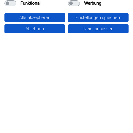
Funktional
Werbung
Massiv
Bungalow
Alle akzeptieren
Einstellungen speichern
Ablehnen
Nein, anpassen
80 m²
3
WOHNFLÄCHE
ZIMMER
UNSERE PARTNER &
AUSZEICHNUNGEN