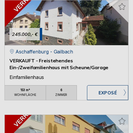
245.000,- €
Aschaffenburg - Gailbach
VERKAUFT - Freistehendes
Ein-/Zweifamilienhaus mit Scheune/Garage
Einfamilienhaus
153 m²
6
WOHNFLÄCHE
ZIMMER