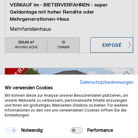
VERKAUF im - BIETERVERFAHREN - super
Geldanlage mit hoher Rendite oder
Mehrgenerationen-Haus
Mehrfamilienhaus
330,44 m²
12
WOHNFLÄCHE
ZIMMER
Datenschutzbestimmungen
Wir verwenden Cookies
Wir können diese zur Analyse unserer Besucherdaten platzieren, um
unsere Webseite zu verbessern, personalisierte Inhalte anzuzeigen
259.000,- €
und Ihnen ein großartiges Webseiten-Erlebnis zu bieten. Für weitere
Informationen zu den von uns verwendeten Cookies öffnen Sie die
Einstellungen.
Neuhütten - Neuhütten, Unterfranken (Gemeinde)
Neubau geplant - Kleines Haus am See, wovon
Notwendig
Performance
andere nur träumen "all Inclusive" hebelHAUS