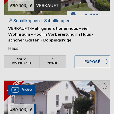
650.000,- €
VERKAUFT
Schöllkrippen - Schöllkrippen
VERKAUFT-Mehrgenerationenhaus - viel
Wohnraum - Pool in Vorbereitung im Haus -
schöner Garten - Doppelgarage
Haus
300 m²
8
WOHNFLÄCHE
ZIMMER
Video
480.000,- €