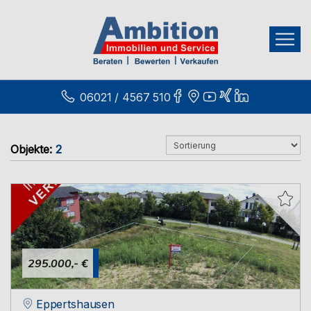
06021 / 4567 510
Objekte:
2
295.000,- €
Eppertshausen