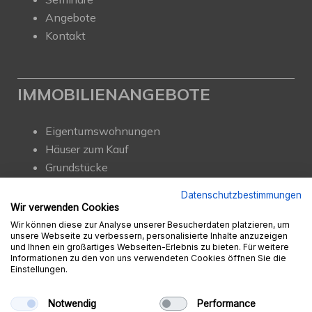
Angebote
Kontakt
IMMOBILIENANGEBOTE
Eigentumswohnungen
Häuser zum Kauf
Grundstücke
Mietangebote
Datenschutzbestimmungen
Renditeobjekte
Wir verwenden Cookies
Gewerbeimmobilien
Wir können diese zur Analyse unserer Besucherdaten platzieren, um
unsere Webseite zu verbessern, personalisierte Inhalte anzuzeigen
und Ihnen ein großartiges Webseiten-Erlebnis zu bieten. Für weitere
Informationen zu den von uns verwendeten Cookies öffnen Sie die
Einstellungen.
© Ambition Immobilien e.K.
Powered by
Immonia GmbH
Notwendig
Performance